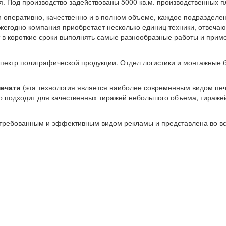
. Под производство задействованы 5000 кв.м. производственных 
и оперативно, качественно и в полном объеме, каждое подразделе
егодно компания приобретает несколько единиц техники, отвечаю
ет в короткие сроки выполнять самые разнообразные работы и прим
пектр полиграфической продукции. Отдел логистики и монтажные 
ечати
(эта технология является наиболее современным видом печа
ьно подходит для качественных тиражей небольшого объема, тира
требованным и эффективным видом рекламы и представлена во вс