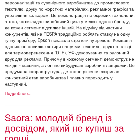
персоналізації та сувенірного виробництва до промислового
текстилю, друку по жорстких матеріалах, рекламної графіки та
управління кольором. Це демонстрація не окремих технологій,
а того, як виглядає виробничий цикл у межах одного бренду,
де кожен сегмент підсилює інший. На відміну від частини
конкурентів, які на FESPA традиційно роблять ставку на одну
гучну прем’єру, Epson показала стратегічну зрілість. Компанія
одночасно посилює чотири напрями: текстиль, друк по плівці
для термоперенесення (DTF), УФ-декорування та рулонний
друк для реклами. Причому в кожному сегменті демонструє не
«вхідні» машини, а логічно вибудувані виробничі ланцюжки. Це
продумана інфраструктура, де кожне рішення закриває
конкретний етап виробництва і плавно переходить у
наступний.
Подробнее...
Saora: молодий бренд із
досвідом, який не купиш за
гроші