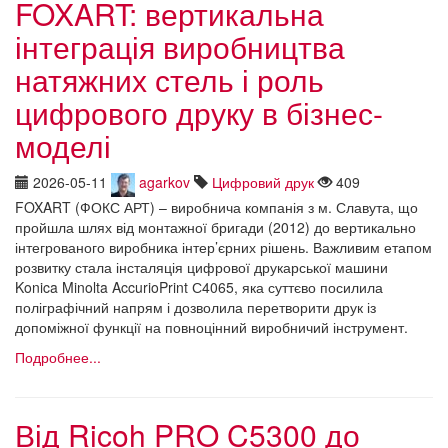
FOXART: вертикальна
інтеграція виробництва
натяжних стель і роль
цифрового друку в бізнес-
моделі
2026-05-11
agarkov
Цифровий друк
409
FOXART (ФОКС АРТ) – виробнича компанія з м. Славута, що
пройшла шлях від монтажної бригади (2012) до вертикально
інтегрованого виробника інтер’єрних рішень. Важливим етапом
розвитку стала інсталяція цифрової друкарської машини
Konica Minolta AccurioPrint С4065, яка суттєво посилила
поліграфічний напрям і дозволила перетворити друк із
допоміжної функції на повноцінний виробничий інструмент.
Подробнее...
Від Ricoh PRO C5300 до