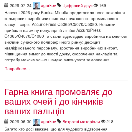
2026-07-24
agarkov
Цифровий друк
169
Навесні 2026 року Konica Minolta представила нове покоління
кольорових виробничих систем початкового промислового
класу – серію AccurioPress C5065/C5070/C5080. Новинки
прийшли на зміну популярній лінійці AccurioPress
C4065/C4070/C4080 та стали відповіддю виробника на ключові
виклики сучасного поліграфічного ринку: дефіцит
кваліфікованого персоналу, зростання виробничих витрат,
підвищення вимог до якості друку, скорочення накладів та
потребу максимально швидко виконувати замовлення.
Подробнее...
Гарна книга промовляє до
ваших очей і до кінчиків
ваших пальців
2026-06-30
agarkov
Витратні матеріали
218
Багато хто досі вважає, що для чудового відтворення