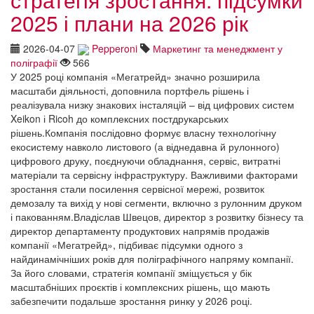
2025 і плани на 2026 рік
2026-04-07
Pepperoni
Маркетинг та менеджмент у
поліграфії
566
У 2025 році компанія «Мегатрейд» значно розширила
масштаби діяльності, доповнила портфель рішень і
реалізувала низку знакових інсталяцій – від цифрових систем
Xeikon і Ricoh до комплексних постдрукарських
рішень.Компанія послідовно формує власну технологічну
екосистему навколо листового (а віднедавна й рулонного)
цифрового друку, поєднуючи обладнання, сервіс, витратні
матеріали та сервісну інфраструктуру. Важливими факторами
зростання стали посилення сервісної мережі, розвиток
демозалу та вихід у нові сегменти, включно з рулонним друком
і пакованням.Владіслав Швецов, директор з розвитку бізнесу та
директор департаменту продуктових напрямів продажів
компанії «Мегатрейд», підбиває підсумки одного з
найдинамічніших років для поліграфічного напряму компанії.
За його словами, стратегія компанії зміщується у бік
масштабніших проєктів і комплексних рішень, що мають
забезпечити подальше зростання ринку у 2026 році.