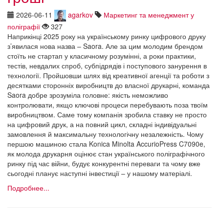
2026-06-11
agarkov
Маркетинг та менеджмент у
поліграфії
327
Наприкінці 2025 року на українському ринку цифрового друку
з’явилася нова назва – Saora. Але за цим молодим брендом
стоїть не стартап у класичному розумінні, а роки практики,
тестів, невдалих спроб, субпідрядів і поступового занурення в
технології. Пройшовши шлях від креативної агенції та роботи з
десятками сторонніх виробництв до власної друкарні, команда
Saora добре зрозуміла головне: якість неможливо
контролювати, якщо ключові процеси перебувають поза твоїм
виробництвом. Саме тому компанія зробила ставку не просто
на цифровий друк, а на повний цикл, складні індивідуальні
замовлення й максимальну технологічну незалежність. Чому
першою машиною стала Konica Minolta AccurioPress C7090e,
як молода друкарня оцінює стан українського поліграфічного
ринку під час війни, будує конкурентні переваги та чому вже
сьогодні планує наступні інвестиції – у нашому матеріалі.
Подробнее...