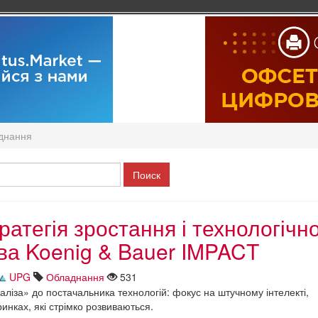
днання
ратегія зростання і технологічн
ва Koenig & Bauer IMPACT
UPG
Обладнання
531
аліза» до постачальника технологій: фокус на штучному інтелекті,
ринках, які стрімко розвиваються.