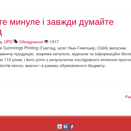
е минуле і завжди думайте
д
UPG
Обладнання
1317
я Cummings Printing (Гукстед, штат Нью-Гемпшир, США) випускає
давничу продукцію, зокрема каталоги, журнали та інформаційні бюле
е 110 років, і його успіх є результатом послідовного втілення простої
ієнтів якісно, вчасно і в рамках обумовленого бюджету.
Ра