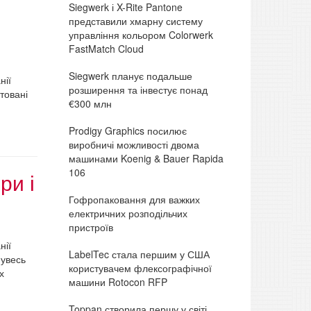
Siegwerk і X-Rite Pantone
представили хмарну систему
управління кольором Colorwerk
FastMatch Cloud
Siegwerk планує подальше
нії
розширення та інвестує понад
товані
€300 млн
Prodigy Graphics посилює
виробничі можливості двома
машинами Koenig & Bauer Rapida
106
ри і
Гофропаковання для важких
електричних розподільчих
пристроїв
нії
LabelTec стала першим у США
 увесь
користувачем флексографічної
х
машини Rotocon RFP
Toppan створила першу у світі