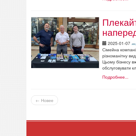
Плекайт
напере
2025-01-07
Сімейна компані
різноманітну ви
Цьому бізнесу вж
обслуговувати кл
Подробнее...
← Новее