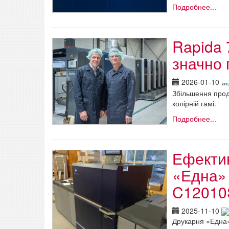
Подробнее...
Rapida 
значно 
2026-01-10
Збільшення прод
колірній гамі.
Подробнее...
Ефектив
«Една» 
C12010
2025-11-10
Друкарня «Една»