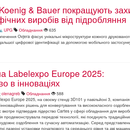
 Koenig & Bauer покращують зах
фічних виробів від підробляння
UPG
Обладнання
635
печення Ovjera фіксує унікальні мікроструктури кожного друкованог
дальшої цифрової ідентифікації за допомогою мобільного застосунк
на Labelexpo Europe 2025:
во в інноваціях
olenagreb
Обладнання
588
lexpo Europe 2025, на своєму стенді 3D101 у павільйоні 3, компанія
 інноваційних рішень для конвертування та висококласного оздобле
вкотре підтвердив лідерство Cartes у сфері обладнання для вироб
я продемонструвала передові технології, які поєднують традиційний
художнє оздоблення та сучасну автоматизацію. Серед представлен
ні лазерні установки початкового та середнього рівня та дві машини