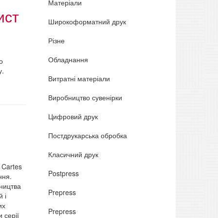
Матеріали
ист
Широкоформатний друк
Різне
Обладнання
о
у.
Витратні матеріали
Виробництво сувенірки
Цифровий друк
Постдрукарська обробка
Класичний друк
 Cartes
Postpress
ння.
ництва
Prepress
 і
их
Prepress
 серії