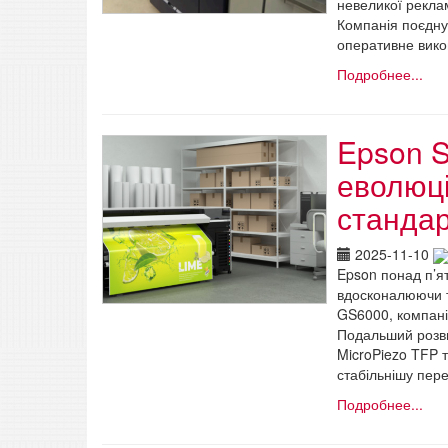
невеликої рекла
Компанія поєднує
оперативне вико
Подробнее...
Epson S
еволюці
стандар
2025-11-10
Epson понад п’я
вдосконалюючи т
GS6000, компанія
Подальший розви
MicroPiezo TFP 
стабільнішу пер
Подробнее...