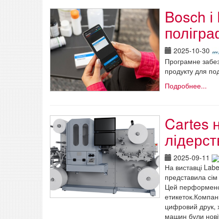
Bosch і
полігра
2025-10-30
Програмне забез
продукту для по
Подробнее...
Cartes 
лідерст
2025-09-11
На виставці Labe
представила сім
Цей перформенс 
етикеток.Компані
цифровий друк, 
машин були новіт