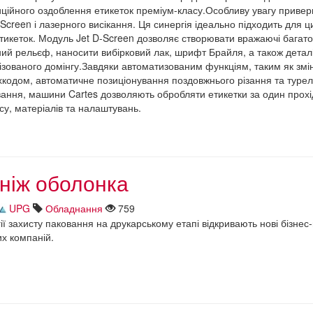
ційного оздоблення етикеток преміум-класу.Особливу увагу привер
-Screen і лазерного висікання. Ця синергія ідеально підходить для 
тикеток. Модуль Jet D-Screen дозволяє створювати вражаючі багат
ний рельєф, наносити вибірковий лак, шрифт Брайля, а також деталі
ізованого домінгу.Завдяки автоматизованим функціям, таким як змі
хкодом, автоматичне позиціонування поздовжнього різання та турел
ання, машини Cartes дозволяють обробляти етикетки за один прохі
су, матеріалів та налаштувань.
ніж оболонка
UPG
Обладнання
759
ії захисту паковання на друкарському етапі відкривають нові бізнес
их компаній.