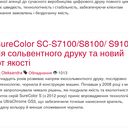
мної агенції до сучасного виробництва цифрового друку повного цик
 швидкість, технологічність і стабільність, забезпечуючи клієнтам
нання замовлень і бездоганну якість.
ureColor SC-S7100/S8100/ S910
я сольвентного друку та новий
т якості
Oleksandra
Обладнання
1013
тнадцять років розвиває напрям екосольвентного друку, послідовно
ехнологію, чорнила й конструкцію машин. Почавши у 2008 році з м
 запропонувала чимало рішень, які поєднали якість та екологічніст
ток серій SureColor S (з 2012 року) приніс впровадження технологі
та UltraChrome GS3, що забезпечили точніше нанесення крапель,
едачу кольору й менше споживання чорнила.