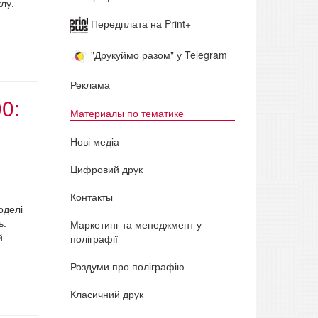
лу.
Передплата на Print+
"Друкуймо разом" у Telegram
Реклама
0:
Материалы по тематике
Нові медіа
Цифровий друк
Контакты
оделі
ь.
Маркетинг та менеджмент у
й
поліграфії
Роздуми про поліграфію
Класичний друк