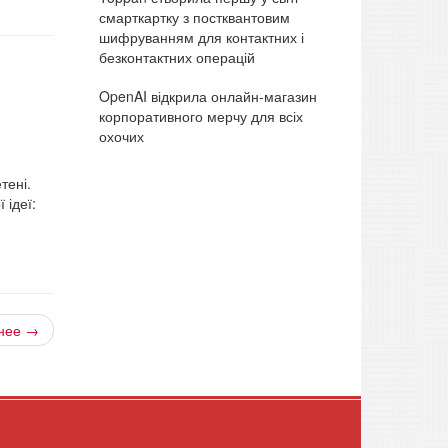
смарткартку з постквантовим
шифруванням для контактних і
безконтактних операцій
OpenAI відкрила онлайн-магазин
корпоративного мерчу для всіх
охочих
тені.
 ідеї:
нее →