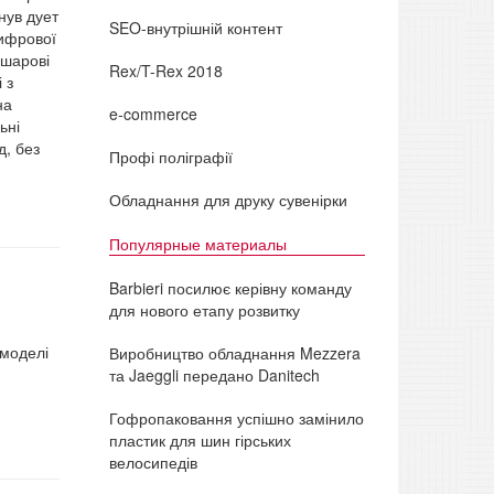
нув дует
SEO-внутрішній контент
цифрової
ошарові
Rex/T-Rex 2018
 з
на
e-commerce
ьні
д, без
Профі поліграфії
Обладнання для друку сувенірки
Популярные материалы
Barbieri посилює керівну команду
для нового етапу розвитку
-моделі
Виробництво обладнання Mezzera
та Jaeggli передано Danitech
Гофропаковання успішно замінило
пластик для шин гірських
велосипедів