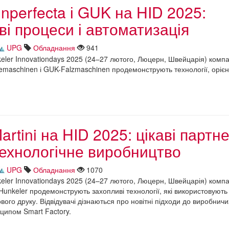
perfecta і GUK на HID 2025:
і процеси і автоматизація
UPG
Обладнання
941
eler Innovationdays 2025 (24–27 лютого, Люцерн, Швейцарія) компа
demaschinen і GUK-Falzmaschinen продемонструють технології, орієн
artini на HID 2025: цікаві партне
ехнологічне виробництво
UPG
Обладнання
1070
eler Innovationdays 2025 (24–27 лютого, Люцерн, Швейцарія) компа
а Hunkeler продемонструють захопливі технології, які використовують
ого друку. Відвідувачі дізнаються про новітні підходи до виробничи
нципом Smart Factory.