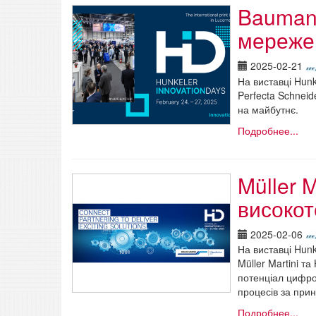
Baumann
мережев
2025-02-21
На виставці Hunk
Perfecta Schnei
на майбутнє.
Подробнее...
Müller M
високот
2025-02-06
На виставці Hunk
Müller Martini т
потенціал цифров
процесів за при
Подробнее...