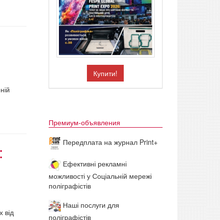
g
Купити!
ній
Премиум-объявления
Передплата на журнал Print+
:
Ефективні рекламні
можливості у Соціальній мережі
поліграфістів
Наші послуги для
х від
поліграфістів