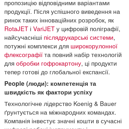
пропозицію відповідними варіантами
продукції. Після успішного виведення на
ринок таких інноваційних розробок, як
RotaJET
і
VariJET
у цифровій поліграфії,
найсучасніші
післядрукарські системи
,
потужні комплекси для
широкорулонної
флексографії
та повний набір технологій
для
обробки гофрокартону
, ці продукти
тепер готові до глобальної експансії.
People (люди): компетенція та
швидкість як фактори успіху
Технологічне лідерство Koenig & Bauer
ґрунтується на міжнародних командах.
Компанія інвестує значні кошти в сучасні