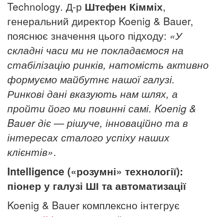
Technology. Д-р
Штефен Кімміх
,
генеральний директор Koenig & Bauer,
пояснює значення цього підходу:
«У
складні часи ми не покладаємося на
стабілізацію ринків, натомість активно
формуємо майбутнє нашої галузі.
Ринкові дані вказують нам шлях, а
пройти його ми повинні самі. Koenig &
Bauer діє — рішуче, інноваційно та в
інтересах сталого успіху наших
клієнтів»
.
Intelligence («розумні» технології):
піонер у галузі ШІ та автоматизації
Koenig & Bauer комплексно інтегрує