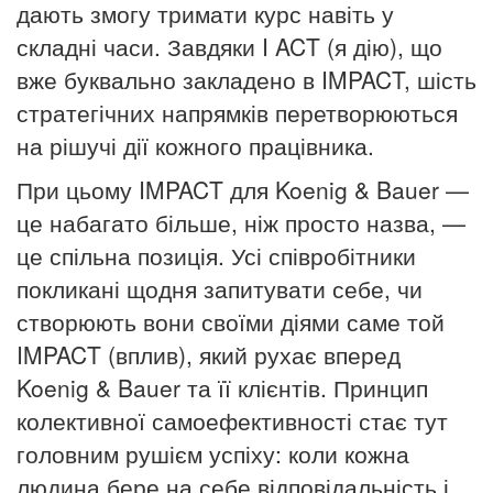
дають змогу тримати курс навіть у
складні часи. Завдяки I ACT (я дію), що
вже буквально закладено в IMPACT, шість
стратегічних напрямків перетворюються
на рішучі дії кожного працівника.
При цьому IMPACT для Koenig & Bauer —
це набагато більше, ніж просто назва, —
це спільна позиція. Усі співробітники
покликані щодня запитувати себе, чи
створюють вони своїми діями саме той
IMPACT (вплив), який рухає вперед
Koenig & Bauer та її клієнтів. Принцип
колективної самоефективності стає тут
головним рушієм успіху: коли кожна
людина бере на себе відповідальність і