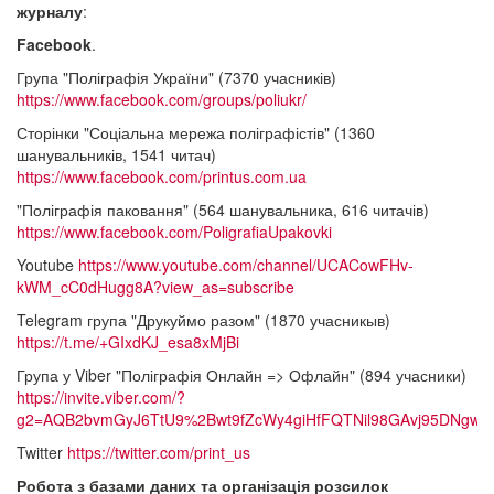
журналу
:
Facebook
.
Група "Поліграфія України" (7370 учасників)
https://www.facebook.com/groups/poliukr/
Сторінки "Соціальна мережа поліграфістів" (1360
шанувальників, 1541 читач)
https://www.facebook.com/printus.com.ua
"Поліграфія паковання" (564 шанувальника, 616 читачів)
https://www.facebook.com/PoligrafiaUpakovki
Youtube
https://www.youtube.com/channel/UCACowFHv-
kWM_cC0dHugg8A?view_as=subscribe
Telegram група "Друкуймо разом" (1870 учасникыв)
https://t.me/+GIxdKJ_esa8xMjBi
Група у Viber "Поліграфія Онлайн => Офлайн" (894 учасники)
https://invite.viber.com/?
g2=AQB2bvmGyJ6TtU9%2Bwt9fZcWy4giHfFQTNil98GAvj95DNgwu
Twitter
https://twitter.com/print_us
Робота з базами даних та організація розсилок