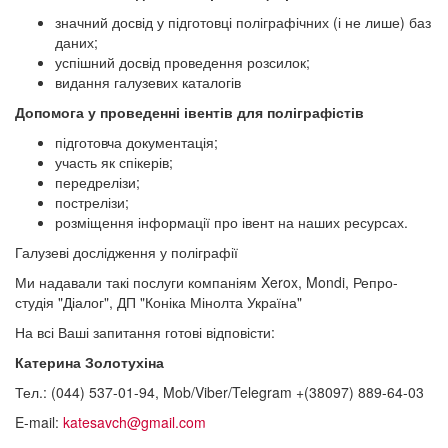
значний досвід у підготовці поліграфічних (і не лише) баз
даних;
успішний досвід проведення розсилок;
видання галузевих каталогів
Допомога у проведенні івентів для поліграфістів
підготовча документація;
участь як спікерів;
передрелізи;
пострелізи;
розміщення інформації про івент на наших ресурсах.
Галузеві дослідження у поліграфії
Ми надавали такі послуги компаніям Xerox, Mondi, Репро-
студія "Діалог", ДП "Коніка Мінолта Україна"
На всі Ваші запитання готові відповісти:
Катерина Золотухіна
Тел.: (044) 537-01-94, Mob/Viber/Telegram +(38097) 889-64-03
E-mail:
katesavch@gmail.com