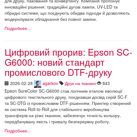
для друку, паковання та конвертингу. Компанія пропонує
інноваційні рішення: традиційні дугові лампи, UV-LED та
гібридні системи, що поєднують обидва підходи й дозволяють
модернізувати обладнання без повної заміни.
Подробнее...
Цифровий прорив: Epson SC-
G6000: новий стандарт
промислового DTF-друку
2026-02-28
agarkov
Друк на тканині
843
Epson SureColor SC-G6000 став логічним етапом еволюції
цифрового текстильного друку, поєднавши досвід серій SC-F
та SC-DTG із промисловим DTF-рішенням. Принтер створений
як система Roll-to-Roll для стабільного виробництва
трансферів на різні тканини, забезпечує точність кольору,
передбачувану якість і тривалу безперервну роботу.
Подробнее...