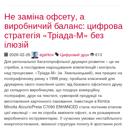
Не заміна офсету, а
виробничий баланс: цифрова
стратегія «Тріада-М» без
ілюзій
2026-02-26
agarkov
Цифровий друк
613
Для регіональної багатопрофільної друкарні розвиток – це не
стрибок, а послідовне нарощування компетенцій і контроль
над процесами. «Тріада-М» (м. Хмельницький), яка працює на
поліграфічному ринку з 1998 року, пройшла класичний для
друкарень свого покоління шлях: від базового офсетного друку
до складного виробництва, що поєднує комерційну
поліграфію, друк на текстилі, сувенірній продукції та
виготовлення картонного паковання. Інвестиція в Konica
Minolta AccurioPress C7090 ENHANCED стала логічним етапом
цієї еволюції – не як спроба замінити офсет, а як розширення
виробничого інструментарію. У сучасних умовах нестабільного
енергопостачання, зміненої структури попиту й зростання ролі