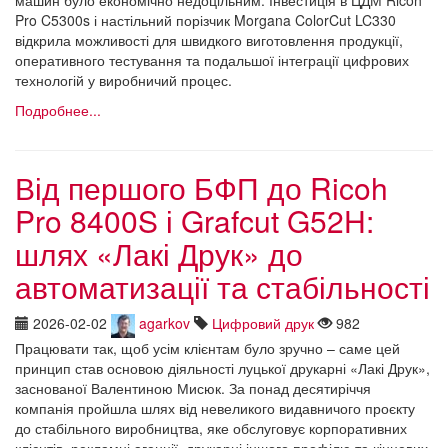
машин було економічно недоцільним. Інвестиція в ЦДМ Ricoh
Pro C5300s і настільний порізчик Morgana ColorCut LC330
відкрила можливості для швидкого виготовлення продукції,
оперативного тестування та подальшої інтеграції цифрових
технологій у виробничий процес.
Подробнее...
Від першого БФП до Ricoh
Pro 8400S і Grafcut G52H:
шлях «Лакі Друк» до
автоматизації та стабільності
2026-02-02
agarkov
Цифровий друк
982
Працювати так, щоб усім клієнтам було зручно – саме цей
принцип став основою діяльності луцької друкарні «Лакі Друк»,
заснованої Валентиною Мисюк. За понад десятиріччя
компанія пройшла шлях від невеликого видавничого проєкту
до стабільного виробництва, яке обслуговує корпоративних
клієнтів, рекламні агенції, друкарні іншого профілю та кінцевих