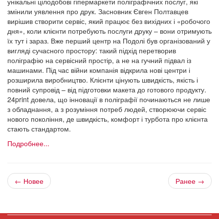
унікальні цілодобові гіпермаркети поліграфічних послуг, які
змінили уявлення про друк. Засновник Євген Полтавцев
вирішив створити сервіс, який працює без вихідних і «робочого
дня», коли клієнти потребують послуги друку – вони отримують
їх тут і зараз. Вже перший центр на Подолі був організований у
вигляді сучасного простору: такий підхід перетворив
поліграфію на сервісний простір, а не на гучний підвал із
машинами. Під час війни компанія відкрила нові центри і
розширила виробництво. Клієнти цінують швидкість, якість і
повний супровід – від підготовки макета до готового продукту.
24print довела, що інновації в поліграфії починаються не лише
з обладнання, а з розуміння потреб людей, створюючи сервіс
нового покоління, де швидкість, комфорт і турбота про клієнта
стають стандартом.
Подробнее...
← Новее
Ранее →