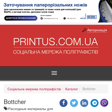
Авторизація
Toggle
navigation
Соціальна мережа поліграфістів
Каталог
Bottcher
Bottcher
Расходные материалы для