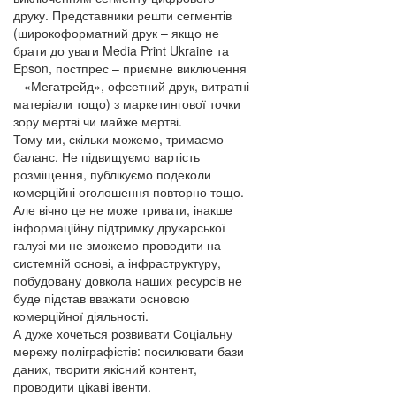
друку. Представники решти сегментів
(широкоформатний друк – якщо не
брати до уваги Media Print Ukraine та
Epson, постпрес – приємне виключення
– «Мегатрейд», офсетний друк, витратні
матеріали тощо) з маркетингової точки
зору мертві чи майже мертві.
Тому ми, скільки можемо, тримаємо
баланс. Не підвищуємо вартість
розміщення, публікуємо подеколи
комерційні оголошення повторно тощо.
Але вічно це не може тривати, інакше
інформаційну підтримку друкарської
галузі ми не зможемо проводити на
системній основі, а інфраструктуру,
побудовану довкола наших ресурсів не
буде підстав вважати основою
комерційної діяльності.
А дуже хочеться розвивати Соціальну
мережу поліграфістів: посилювати бази
даних, творити якісний контент,
проводити цікаві івенти.