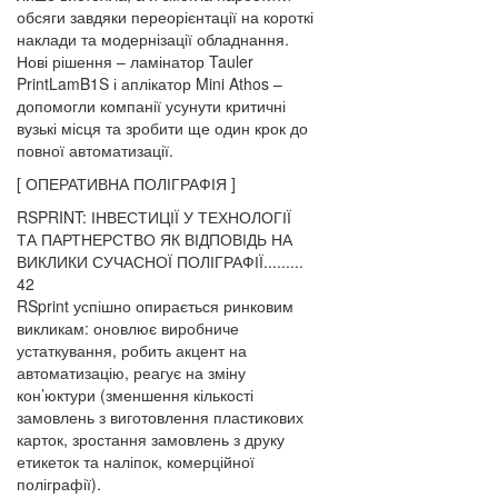
обсяги завдяки переорієнтації на короткі
наклади та модернізації обладнання.
Нові рішення – ламінатор Tauler
PrintLamB1S і аплікатор Mini Athos –
допомогли компанії усунути критичні
вузькі місця та зробити ще один крок до
повної автоматизації.
[ ОПЕРАТИВНА ПОЛІГРАФІЯ ]
RSPRINT: ІНВЕСТИЦІЇ У ТЕХНОЛОГІЇ
ТА ПАРТНЕРСТВО ЯК ВІДПОВІДЬ НА
ВИКЛИКИ СУЧАСНОЇ ПОЛІГРАФІЇ.........
42
RSprint успішно опирається ринковим
викликам: оновлює виробниче
устаткування, робить акцент на
автоматизацію, реагує на зміну
кон’юктури (зменшення кількості
замовлень з виготовлення пластикових
карток, зростання замовлень з друку
етикеток та наліпок, комерційної
поліграфії).