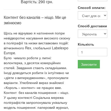
Вартість: 290 грн.
Способ оплати:
Контент без каналів – ніщо. Ми це
змінюємо
Спосіб доставки
Щось не відчуваю я натхнення попри
невідворотнє насування високого сезону
в поліграфії та низки виставкових подій:
Кількість
вітчизняного Rex, глобальної Labelexpo
Europe.
Було чимало роботи у липні:
волонтерка, з десяток комерційних
Замовити
статей. Завдання стають складнішими.
Іноді доводиться робити їх інтуїтивно чи
«діяти з випередженням», пропонувати
варіанти. Улюблений вираз знайомої
«Король – контент» не працює вже.
Контент без каналів поширення – ніщо.
У цьому контексті Соціальна мережа
поліграфістів запропонувала унікальну
модель поширення: паперовий журнал,