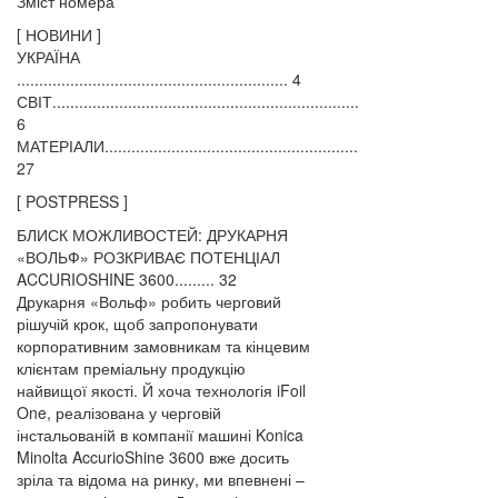
Зміст номера
[ НОВИНИ ]
УКРАЇНА
............................................................. 4
СВІТ.....................................................................
6
МАТЕРІАЛИ.........................................................
27
[ POSTPRESS ]
БЛИСК МОЖЛИВОСТЕЙ: ДРУКАРНЯ
«ВОЛЬФ» РОЗКРИВАЄ ПОТЕНЦІАЛ
ACCURIOSHINE 3600......... 32
Друкарня «Вольф» робить черговий
рішучій крок, щоб запропонувати
корпоративним замовникам та кінцевим
клієнтам преміальну продукцію
найвищої якості. Й хоча технологія iFoil
One, реалізована у черговій
інстальованій в компанії машині Konica
Minolta AccurioShine 3600 вже досить
зріла та відома на ринку, ми впевнені –