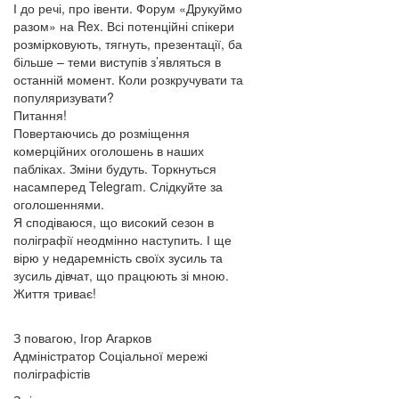
І до речі, про івенти. Форум «Друкуймо
разом» на Rex. Всі потенційні спікери
розмірковують, тягнуть, презентації, ба
більше – теми виступів з’являться в
останній момент. Коли розкручувати та
популяризувати?
Питання!
Повертаючись до розміщення
комерційних оголошень в наших
пабліках. Зміни будуть. Торкнуться
насамперед Telegram. Слідкуйте за
оголошеннями.
Я сподіваюся, що високий сезон в
поліграфії неодмінно наступить. І ще
вірю у недаремність своїх зусиль та
зусиль дівчат, що працюють зі мною.
Життя триває!
З повагою, Ігор Агарков
Адміністратор Соціальної мережі
поліграфістів