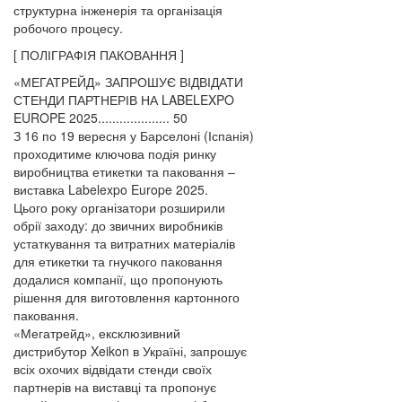
структурна інженерія та організація
робочого процесу.
[ ПОЛІГРАФІЯ ПАКОВАННЯ ]
«МЕГАТРЕЙД» ЗАПРОШУЄ ВІДВІДАТИ
СТЕНДИ ПАРТНЕРІВ НА LABELEXPO
EUROPE 2025.................... 50
З 16 по 19 вересня у Барселоні (Іспанія)
проходитиме ключова подія ринку
виробництва етикетки та паковання –
виставка Labelexpo Europe 2025.
Цього року організатори розширили
обрії заходу: до звичних виробників
устаткування та витратних матеріалів
для етикетки та гнучкого паковання
додалися компанії, що пропонують
рішення для виготовлення картонного
паковання.
«Мегатрейд», ексклюзивний
дистрибутор Xeikon в Україні, запрошує
всіх охочих відвідати стенди своїх
партнерів на виставці та пропонує