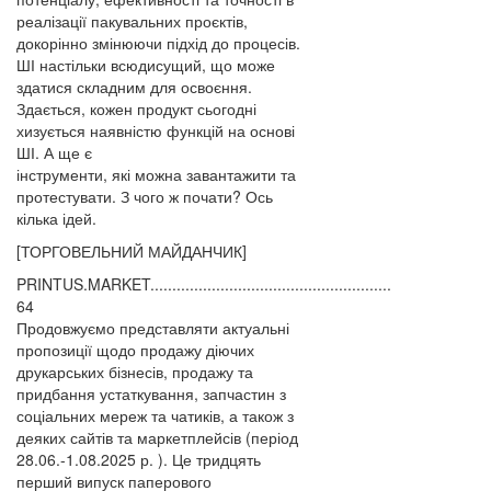
реалізації пакувальних проєктів,
докорінно змінюючи підхід до процесів.
ШІ настільки всюдисущий, що може
здатися складним для освоєння.
Здається, кожен продукт сьогодні
хизується наявністю функцій на основі
ШІ. А ще є
інструменти, які можна завантажити та
протестувати. З чого ж почати? Ось
кілька ідей.
[ТОРГОВЕЛЬНИЙ МАЙДАНЧИК]
PRINTUS.MARKET.......................................................
64
Продовжуємо представляти актуальні
пропозиції щодо продажу діючих
друкарських бізнесів, продажу та
придбання устаткування, запчастин з
соціальних мереж та чатиків, а також з
деяких сайтів та маркетплейсів (період
28.06.-1.08.2025 р. ). Це тридцять
перший випуск паперового