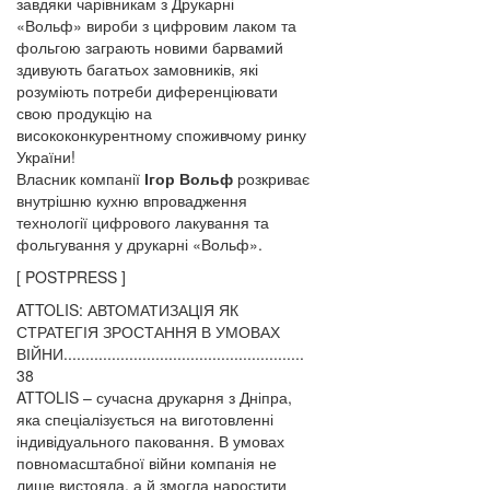
завдяки чарівникам з Друкарні
«Вольф» вироби з цифровим лаком та
фольгою заграють новими барвамий
здивують багатьох замовників, які
розуміють потреби диференціювати
свою продукцію на
висококонкурентному споживчому ринку
України!
Власник компанії
Ігор Вольф
розкриває
внутрішню кухню впровадження
технології цифрового лакування та
фольгування у друкарні «Вольф».
[ POSTPRESS ]
ATTOLIS: АВТОМАТИЗАЦІЯ ЯК
СТРАТЕГІЯ ЗРОСТАННЯ В УМОВАХ
ВІЙНИ.......................................................
38
ATTOLIS – сучасна друкарня з Дніпра,
яка спеціалізується на виготовленні
індивідуального паковання. В умовах
повномасштабної війни компанія не
лише вистояла, а й змогла наростити