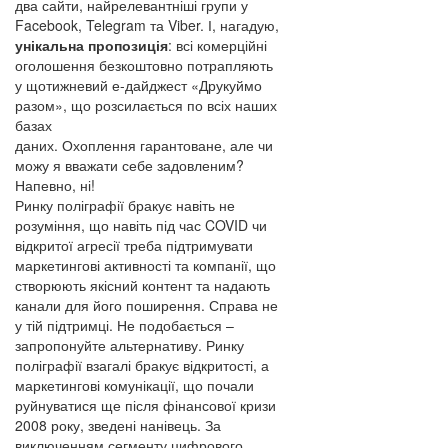
два сайти, найрелевантніші групи у
Facebook, Telegram та Viber. І, нагадую,
унікальна пропозиція
: всі комерційні
оголошення безкоштовно потрапляють
у щотижневий е-дайджест «Друкуймо
разом», що розсилається по всіх наших
базах
даних. Охоплення гарантоване, але чи
можу я вважати себе задовленим?
Напевно, ні!
Ринку поліграфії бракує навіть не
розуміння, що навіть під час COVID чи
відкритої агресії треба підтримувати
маркетингові активності та компанії, що
створюють якісний контент та надають
канали для його поширення. Справа не
у тій підтримці. Не подобається –
запропонуйте альтернативу. Ринку
поліграфії взагалі бракує відкритості, а
маркетингові комунікації, що почали
руйнуватися ще після фінансової кризи
2008 року, зведені нанівець. За
виключенням сегменту цифрового