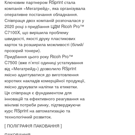
Ключовим партнером RSprint стала
компанія «Мегатрейд», яка організувала
оперативне постачання обладнання.
Співпраця двох компаній розпочалася у
2020 році з придбання ЦДМ Ricoh Pro™
C7100X, що вирішила проблему
швидкості, якості друку пластикових
карток та розширила можливості (білий/
прозорий тонери).
Придбання цього року Ricoh Pro™
C7500 (вже п’ятої одиниці устаткування
від «Мегатрейд») дозволило RSprint
якісно адаптуватися до виготовлення
коротких накладів комерційної продукції,
якісно друкувати наліпки та етикетки.
Ця співпраця є фундаментом для
інновацій та ефективного реагування на
мінливі потреби ринку, підтверджуючи
курс RSprint на автоматизацію та
технологічний розвиток.
[ ПОЛІГРАФІЯ ПАКОВАННЯ ]
ПАКОВАННЯ