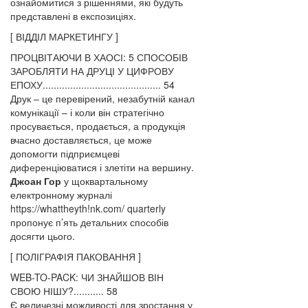
ознайомитися з рішеннями, які будуть
представлені в експозиціях.
[ ВІДДІЛ МАРКЕТИНГУ ]
ПРОЦВІТАЮЧИ В ХАОСІ: 5 СПОСОБІВ
ЗАРОБЛЯТИ НА ДРУЦІ У ЦИФРОВУ
ЕПОХУ........................................... 54
Друк – це перевірений, незабутній канал
комунікації – і коли він стратегічно
просувається, продається, а продукція
вчасно доставляється, це може
допомогти підприємцеві
диференціюватися і злетіти на вершину.
Джоан Гор
у щоквартальному
електронному журналі
https://whattheyth!nk.com/ quarterly
пропонує п’ять детальних способів
досягти цього.
[ ПОЛІГРАФІЯ ПАКОВАННЯ ]
WEB-TO-PACK: ЧИ ЗНАЙШОВ ВІН
СВОЮ НІШУ?........... 58
Є величезні можливості для зростання у