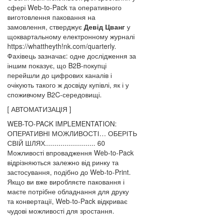
сфері Web-to-Pack та оперативного
виготовлення паковання на
замовлення, стверджує
Девід Цванг
у
щоквартальному електронному журналі
https://whattheyth!nk.com/quarterly.
Фахівець зазначає: одне дослідження за
іншим показує, що B2B-покупці
перейшли до цифрових каналів і
очікують такого ж досвіду купівлі, як і у
споживчому B2C-середовищі.
[ АВТОМАТИЗАЦІЯ ]
WEB-TO-PACK IMPLEMENTATION:
ОПЕРАТИВНІ МОЖЛИВОСТІ… ОБЕРІТЬ
СВІЙ ШЛЯХ.......................... 60
Можливості впровадження Web-to-Pack
відрізняються залежно від ринку та
застосування, подібно до Web-to-Print.
Якщо ви вже виробляєте паковання і
маєте потрібне обладнання для друку
та конвертації, Web-to-Pack відкриває
чудові можливості для зростання.