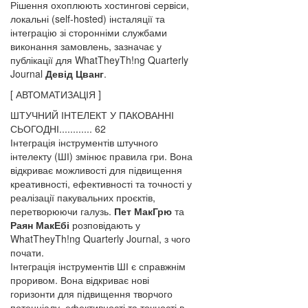
Рішення охоплюють хостингові сервіси,
локальні (self-hosted) інсталяції та
інтеграцію зі сторонніми службами
виконання замовлень, зазначає у
публікації для WhatTheyTh!ng Quarterly
Journal
Девід Цванг
.
[ АВТОМАТИЗАЦІЯ ]
ШТУЧНИЙ ІНТЕЛЕКТ У ПАКОВАННІ
СЬОГОДНІ............ 62
Інтеграція інструментів штучного
інтелекту (ШІ) змінює правила гри. Вона
відкриває можливості для підвищення
креативності, ефективності та точності у
реалізації пакувальних проєктів,
перетворюючи галузь.
Пет МакГрю
та
Раян МакЕбі
розповідають у
WhatTheyTh!ng Quarterly Journal, з чого
почати.
Інтеграція інструментів ШІ є справжнім
проривом. Вона відкриває нові
горизонти для підвищення творчого
потенціалу, ефективності та точності в