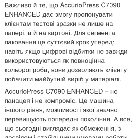
Важливо й те, що AccurioPress C7090
ENHANCED дає змогу пропонувати
клієнтам тестові зразки не лише на
папері, а й на картоні. Для сегмента
паковання це суттєвий крок уперед:
навіть якщо цифрові відбитки не завжди
використовуються як повноцінна
кольоропроба, вони дозволяють клієнту
побачити майбутній виріб у матеріалі.
AccurioPress C7090 ENHANCED – не
панацея і не компроміс. Це машина
іншого рівня, можливості якої значно
перевищують попередні покоління. А все,
що сьогодні виглядає як обмеження, з
досвідом і стабільними умовами роботи