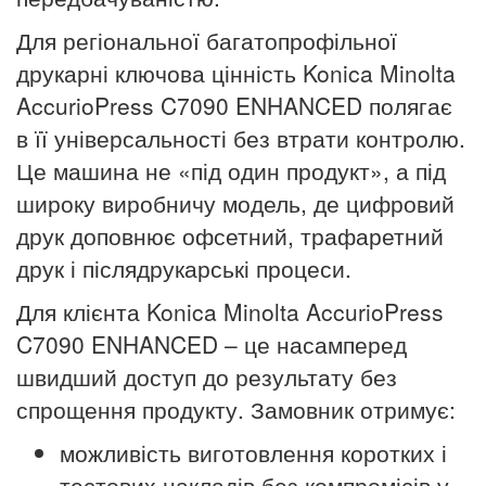
Для регіональної багатопрофільної
друкарні ключова цінність Konica Minolta
AccurioPress C7090 ENHANCED полягає
в її універсальності без втрати контролю.
Це машина не «під один продукт», а під
широку виробничу модель, де цифровий
друк доповнює офсетний, трафаретний
друк і післядрукарські процеси.
Для клієнта Konica Minolta AccurioPress
C7090 ENHANCED – це насамперед
швидший доступ до результату без
спрощення продукту. Замовник отримує:
можливість виготовлення коротких і
тестових накладів без компромісів у