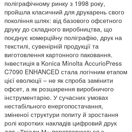
поліграфічному ринку з 1998 року,
пройшла класичний для друкарень свого
покоління шлях: від базового офсетного
друку до складного виробництва, що
поєднує комерційну поліграфію, друк на
текстилі, сувенірній продукції та
виготовлення картонного паковання.
Інвестиція в Konica Minolta AccurioPress
C7090 ENHANCED стала логічним етапом
цієї еволюції – не як спроба замінити
офсет, а як розширення виробничого
інструментарію. У сучасних умовах
нестабільного енергопостачання,
зміненої структури попиту й зростання
ролі коротких накладів цифровий друк
для «Тріади-М» перетворюється з