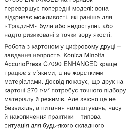
перевершує попередні моделі: вона
відкриває можливості, які раніше для
«Тріади-М» були або недоступні, або
надто ризиковані з точки зору якості.
Робота з картоном у цифровому друці –
завдання непросте. Konica Minolta
AccurioPress C7090 ENHANCED краще
працює з м’якими, а не жорсткими
матеріалами. Досвід показує, що друк на
картоні 270 г/м² потребує точного підбору
матеріалу й режимів. Але звісно це не
безвихідь, а питання налаштувань, часу
й накопичення практики – типова
ситуація для будь-якого складного