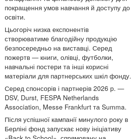
покращення умов навчання й доступу до
освіти.
Цьогоріч низка експонентів
створюватиме благодійну продукцію
безпосередньо на виставці. Серед
пожертв — книги, олівці, футболки,
навчальні постери та інші корисні
матеріали для партнерських шкіл фонду.
Серед
спонсорів
і
партнерів
2026 р. —
DSV, Durst, FESPA Netherlands
Association, Messe Frankfurt
та
Summa.
Після
успішної
кампанії
минулого
року
в
Берліні
фонд
запускає
нову
ініціативу
«Back to School»,
спрямовану
на